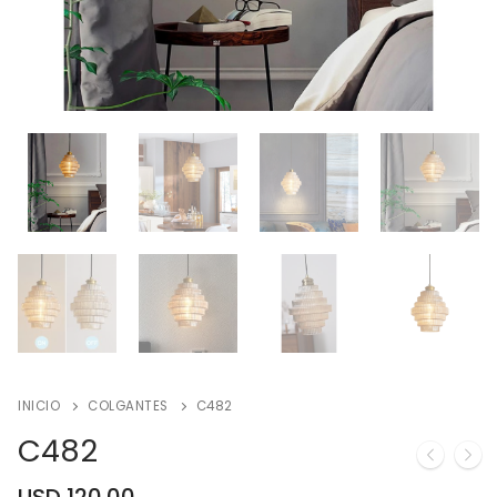
INICIO
COLGANTES
C482
C482
USD
120.00