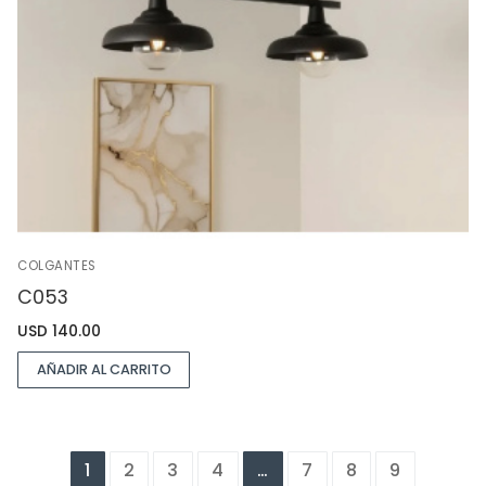
COLGANTES
C053
USD
140.00
AÑADIR AL CARRITO
1
2
3
4
…
7
8
9