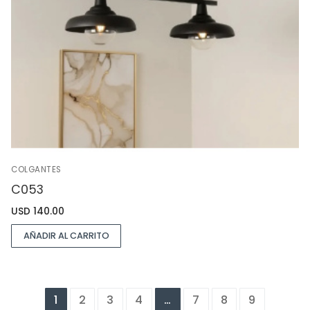
COLGANTES
C053
USD
140.00
AÑADIR AL CARRITO
1
2
3
4
…
7
8
9