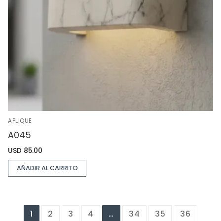
APLIQUE
A045
USD
85.00
AÑADIR AL CARRITO
1
2
3
4
…
34
35
36