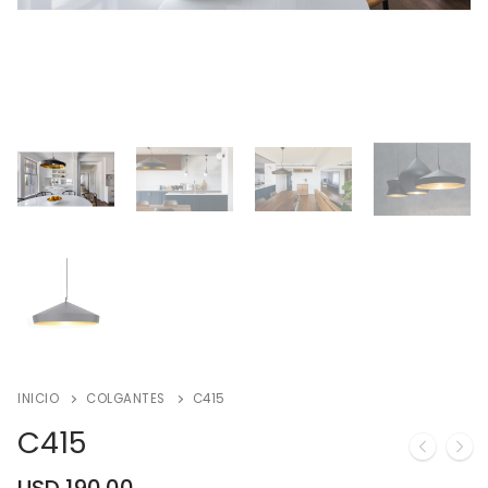
INICIO
COLGANTES
C415
C415
USD
190.00