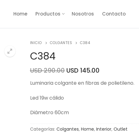
Home
Productos
Nosotros
Contacto
INICIO
COLGANTES
C384
C384
USD
290.00
USD
145.00
🔍
Luminaria colgante en fibras de polietileno.
Led 19w cálido
Diámetro 60cm
Categorías:
Colgantes
,
Home
,
Interior
,
Outlet