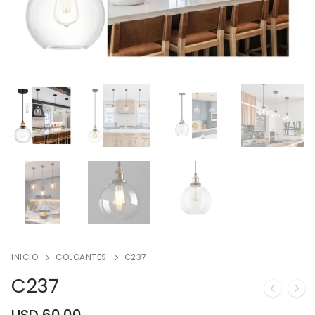
INICIO
COLGANTES
C237
C237
USD
60.00