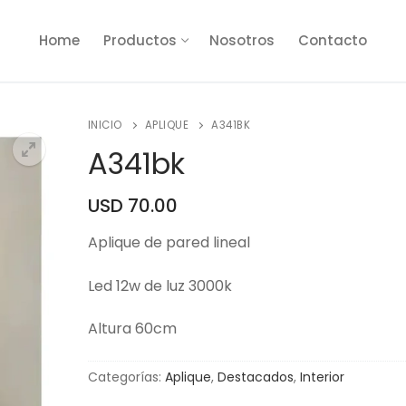
Home
Productos
Nosotros
Contacto
INICIO
APLIQUE
A341BK
A341bk
USD
70.00
🔍
Aplique de pared lineal
Led 12w de luz 3000k
Altura 60cm
Categorías:
Aplique
,
Destacados
,
Interior