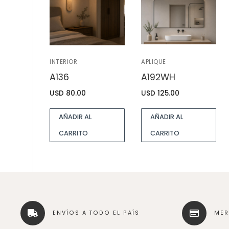
INTERIOR
APLIQUE
A136
A192WH
USD
80.00
USD
125.00
AÑADIR AL
AÑADIR AL
CARRITO
CARRITO
ENVÍOS A TODO EL PAÍS
ME