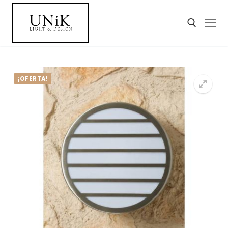
¡OFERTA!
🔍