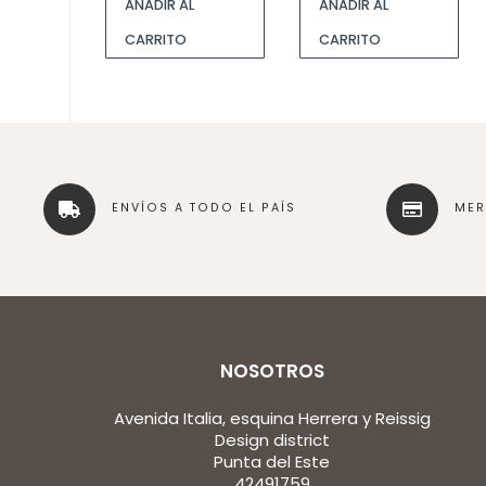
AÑADIR AL
AÑADIR AL
CARRITO
CARRITO
ENVÍOS A TODO EL PAÍS
ME
NOSOTROS
Avenida Italia, esquina Herrera y Reissig
Design district
Punta del Este
42491759