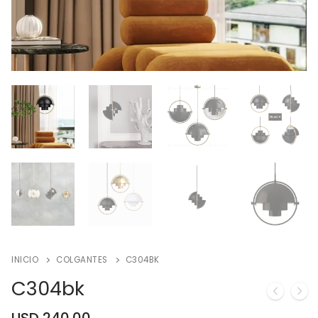
INICIO
COLGANTES
C304BK
C304bk
USD
240.00