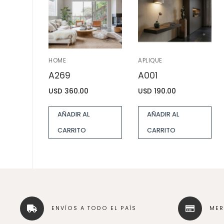
HOME
APLIQUE
A269
A001
USD
360.00
USD
190.00
AÑADIR AL
AÑADIR AL
CARRITO
CARRITO
ENVÍOS A TODO EL PAÍS
ME