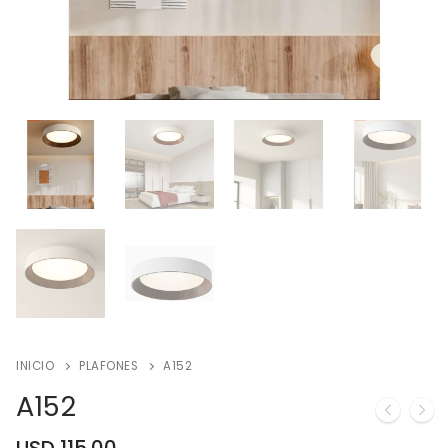
INICIO
PLAFONES
A152
A152
USD
115.00