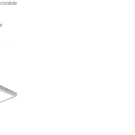
rizable
e