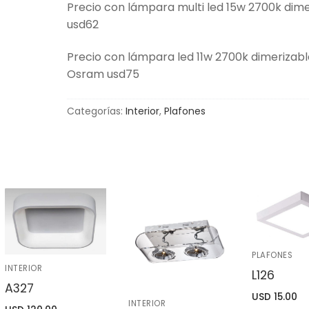
Precio con lámpara multi led 15w 2700k dime
usd62
Precio con lámpara led 11w 2700k dimerizabl
Osram usd75
Categorías:
Interior
,
Plafones
PLAFONES
INTERIOR
L126
A327
USD
15.00
INTERIOR