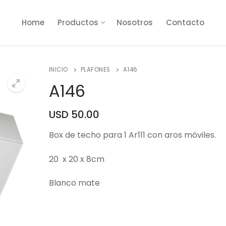
Home
Productos
Nosotros
Contacto
INICIO
PLAFONES
A146
A146
USD
50.00
🔍
Box de techo para 1 Ar111 con aros móviles.
20 x 20 x 8cm
Blanco mate