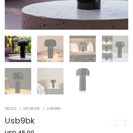
INICIO
INTERIOR
USB9BK
Usb9bk
USD
45.00