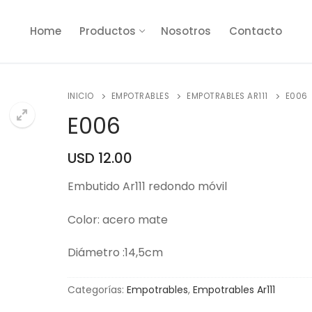
Home
Productos
Nosotros
Contacto
INICIO
EMPOTRABLES
EMPOTRABLES AR111
E006
E006
USD
12.00
🔍
Embutido Ar111 redondo móvil
Color: acero mate
Diámetro :14,5cm
Categorías:
Empotrables
,
Empotrables Ar111