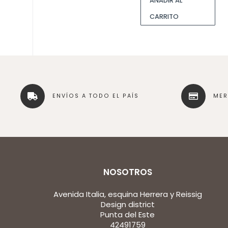
AÑADIR AL
CARRITO
ENVÍOS A TODO EL PAÍS
ME
NOSOTROS
Avenida Italia, esquina Herrera y Reissig
Design district
Punta del Este
42491759