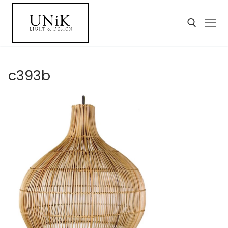
c393b