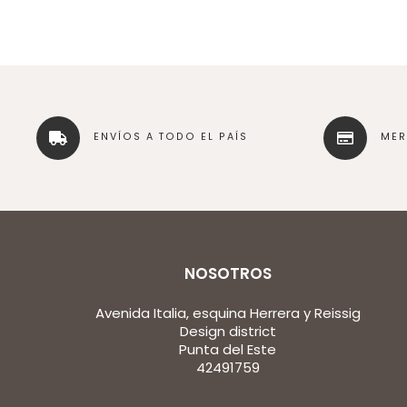
ENVÍOS A TODO EL PAÍS
ME
NOSOTROS
Avenida Italia, esquina Herrera y Reissig
Design district
Punta del Este
42491759