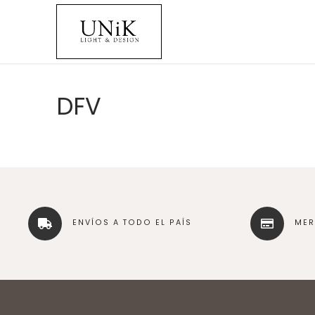
DFV
ENVÍOS A TODO EL PAÍS
ME