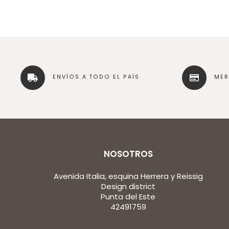
ENVÍOS A TODO EL PAÍS
ME
NOSOTROS
Avenida Italia, esquina Herrera y Reissig
Design district
Punta del Este
42491759