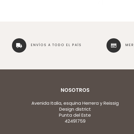
ENVÍOS A TODO EL PAÍS
ME
NOSOTROS
Avenida Italia, esquina Herrera y Reissig
Design district
Punta del Este
42491759