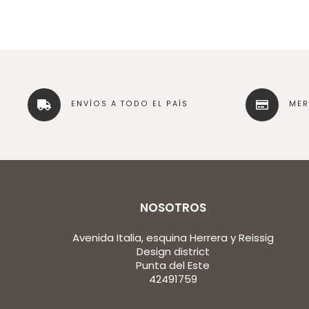
ENVÍOS A TODO EL PAÍS
ME
NOSOTROS
Avenida Italia, esquina Herrera y Reissig
Design district
Punta del Este
42491759