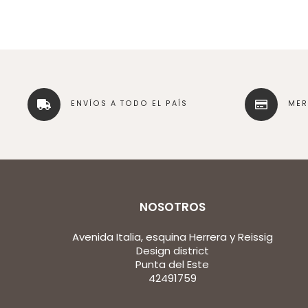
ENVÍOS A TODO EL PAÍS
ME
NOSOTROS
Avenida Italia, esquina Herrera y Reissig
Design district
Punta del Este
42491759