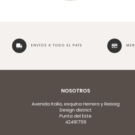
ENVÍOS A TODO EL PAÍS
ME
NOSOTROS
Avenida Italia, esquina Herrera y Reissig
Design district
Punta del Este
42491759