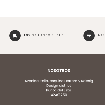
ENVÍOS A TODO EL PAÍS
ME
NOSOTROS
Avenida Italia, esquina Herrera y Reissig
Design district
Punta del Este
42491759