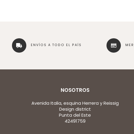
ENVÍOS A TODO EL PAÍS
ME
NOSOTROS
Avenida Italia, esquina Herrera y Reissig
Design district
Punta del Este
42491759