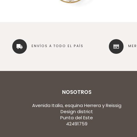
ENVÍOS A TODO EL PAÍS
ME
NOSOTROS
Avenida Italia, esquina Herrera y Reissig
Design district
Punta del Este
42491759