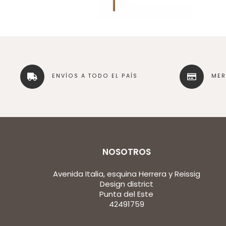
ENVÍOS A TODO EL PAÍS
ME
NOSOTROS
Avenida Italia, esquina Herrera y Reissig
Design district
Punta del Este
42491759