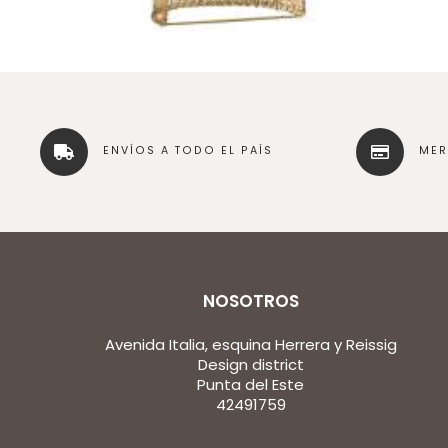
ENVÍOS A TODO EL PAÍS
ME
NOSOTROS
Avenida Italia, esquina Herrera y Reissig
Design district
Punta del Este
42491759