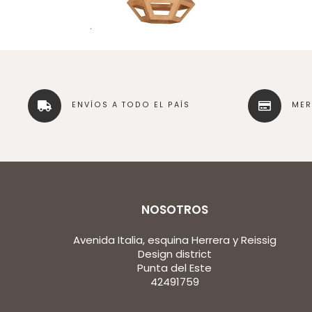
ENVÍOS A TODO EL PAÍS
ME
NOSOTROS
Avenida Italia, esquina Herrera y Reissig
Design district
Punta del Este
42491759