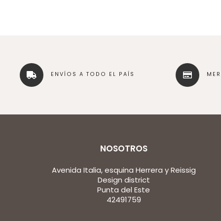
ENVÍOS A TODO EL PAÍS
ME
NOSOTROS
Avenida Italia, esquina Herrera y Reissig
Design district
Punta del Este
42491759