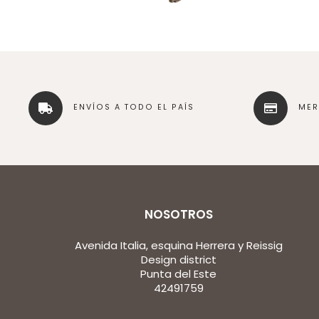
ENVÍOS A TODO EL PAÍS
ME
NOSOTROS
Avenida Italia, esquina Herrera y Reissig
Design district
Punta del Este
42491759