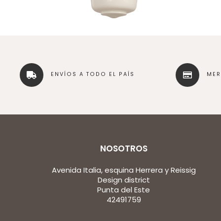
ENVÍOS A TODO EL PAÍS
ME
NOSOTROS
Avenida Italia, esquina Herrera y Reissig
Design district
Punta del Este
42491759