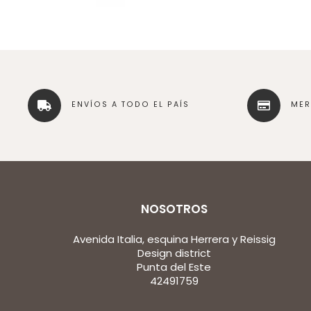
ENVÍOS A TODO EL PAÍS
ME
NOSOTROS
Avenida Italia, esquina Herrera y Reissig
Design district
Punta del Este
42491759