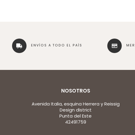
ENVÍOS A TODO EL PAÍS
ME
NOSOTROS
Avenida Italia, esquina Herrera y Reissig
Design district
Punta del Este
42491759