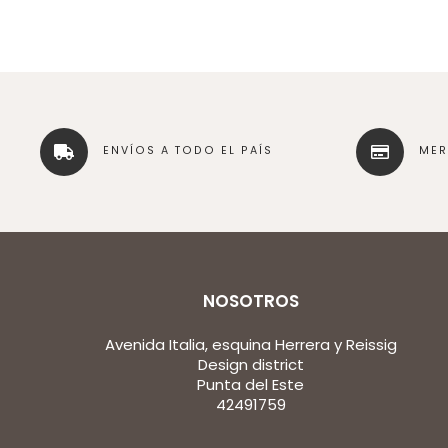
ENVÍOS A TODO EL PAÍS
ME
NOSOTROS
Avenida Italia, esquina Herrera y Reissig
Design district
Punta del Este
42491759