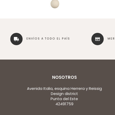
ENVÍOS A TODO EL PAÍS
ME
NOSOTROS
Avenida Italia, esquina Herrera y Reissig
Design district
Punta del Este
42491759