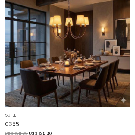
OUTLET
C355
USD
160.00
USD
120.00